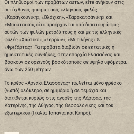
Οι πληθυσμοί των προβάτων αυτών, είτε ανήκουν στις
αυτόχθονες ηπειρωτικές ελληνικές φυλές
«Καραγκούνικη», «Βλάχικη», «Σαρακατσάνικη» και
«Μπούτσικο», είτε προέρχονται από διασταυρώσεις
αυτών των φυλών μεταξύ τους ή και με τις ελληνικές
φυλές «Χιώτικο», «Σερρών», «Μυτιλήνης» &
«Φριζάρτας». Τα πρόβατα διαβιούν σε εκτατικές ή
ημιεκτατικές συνθήκες, στην επαρχία Ελασσόνας και
βόσκουν σε ορεινούς βοσκότοπους σε υψηλά υψόμετρα,
άνω των 250 μέτρων.
Το κρέας «Αρνάκι Ελασσόνας» πωλείται μόνο φρέσκο
(νωπό) ολόκληρο, σε ημιμόρια ή σε τεμάχια και
διατίθεται κυρίως στις αγορές της Λάρισας, της
Κατερίνης, της Αθήνας, της Θεσσαλονίκης και του
εξωτερικού (Ιταλία, Ισπανία και Κύπρο).