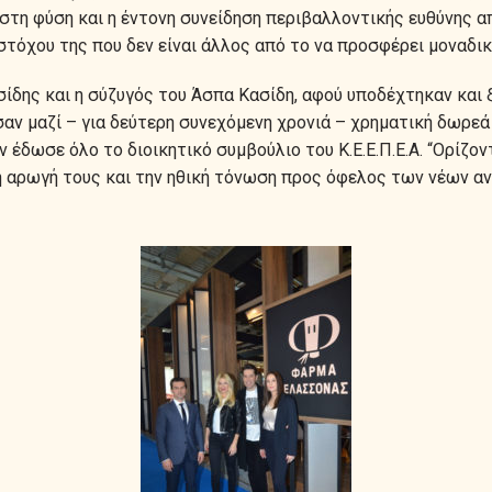
στη φύση και η έντονη συνείδηση περιβαλλοντικής ευθύνης α
τόχου της που δεν είναι άλλος από το να προσφέρει μοναδι
σίδης και η σύζυγός του Άσπα Κασίδη, αφού υποδέχτηκαν και
ν μαζί – για δεύτερη συνεχόμενη χρονιά – χρηματική δωρεά
ών έδωσε όλο το διοικητικό συμβούλιο του Κ.Ε.Ε.Π.Ε.Α. “Ορίζο
μη αρωγή τους και την ηθική τόνωση προς όφελος των νέων α