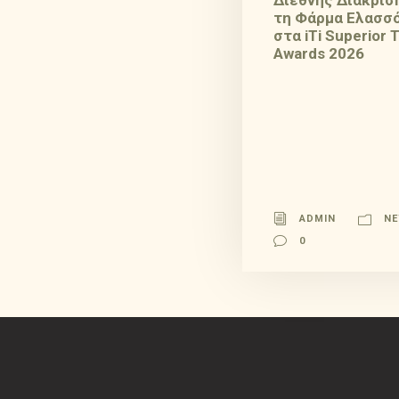
Διεθνής Διάκριση
τη Φάρμα Ελασσ
στα iTi Superior 
Awards 2026
ADMIN
N
0