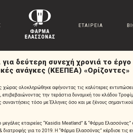
Σ
ΕΤΑΙΡΕΙΑ
Β
για δεύτερη συνεχή χρονιά το έργο
ικές ανάγκες (ΚΕΕΠΕΑ) «Ορίζοντες»
ης χώρας ολοκληρώθηκε αφήνοντας τις καλύτερες εντυπώσεις
, επιβεβαιώνοντας την τεράστια δυναμική του κλάδου Tροφίμ
ς συναντήσεις τόσο με Έλληνες όσο και με ξένους σημαντικ
 μεγάλες εταιρείες “Kasidis Meatland” & “Φάρμα Ελασσόνας” 
 διατροφής για το 2019. Η “Φάρμα Ελασσόνας” κέρδισε τις ε