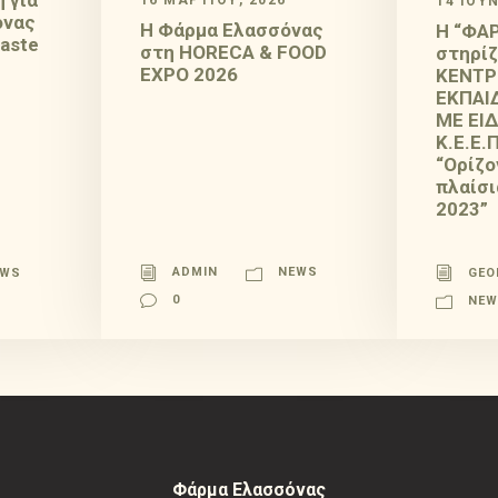
 για
16 ΜΑΡΤΊΟΥ, 2026
14 ΙΟΥΝ
όνας
H Φάρμα Ελασσόνας
Η “ΦΑ
Taste
στη HORECA & FOOD
στηρίζ
EXPO 2026
ΚΕΝΤΡ
ΕΚΠΑΙ
ΜΕ ΕΙ
Κ.Ε.Ε.Π
“Ορίζο
πλαίσι
2023”
ADMIN
NEWS
EWS
GEO
0
NE
Φάρμα Ελασσόνας