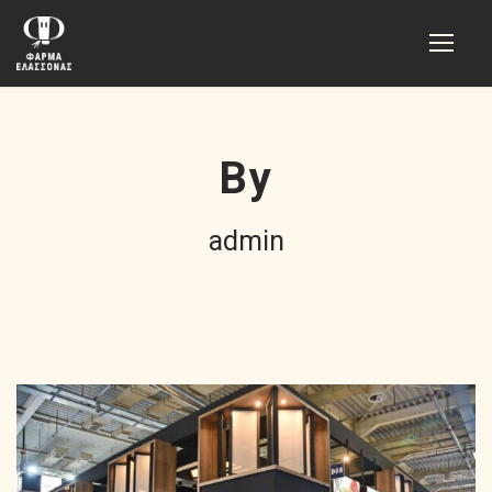
By
admin