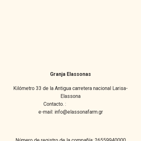
Granja Elassonas
Kilómetro 33 de la Antigua carretera nacional Larisa-
Elassona
Contacto. :
24920-91810
e-mail:
info@elassonafarm.gr
Número de registro de la compañía: 26559940000