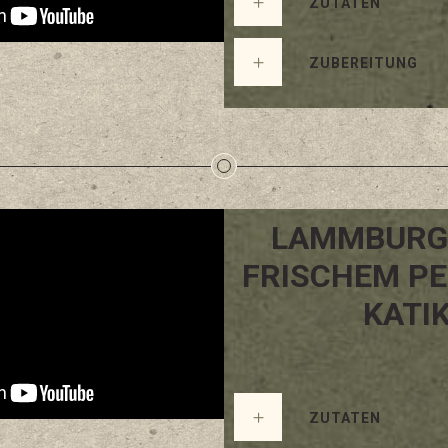
ZUTATEN
ZUBEREITUNG
LAMMBURG
FRISCHEM P
KATIK
ZUTATEN