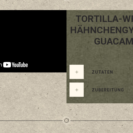
TORTILLA-W
HÄHNCHENGY
GUACAM
ZUTATEN
ZUBEREITUNG