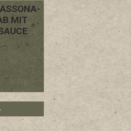
LASSONA-
AB MIT
 SAUCE
L